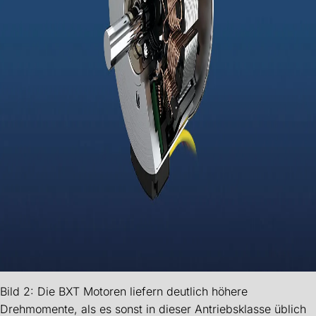
Bild 2: Die BXT Motoren liefern deutlich höhere
Drehmomente, als es sonst in dieser Antriebsklasse üblich