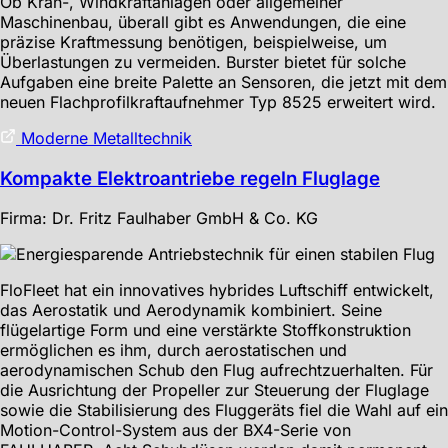
Ob Kran-, Windkraftanlagen oder allgemeiner
Maschinenbau, überall gibt es Anwendungen, die eine
präzise Kraftmessung benötigen, beispielweise, um
Überlastungen zu vermeiden. Burster bietet für solche
Aufgaben eine breite Palette an Sensoren, die jetzt mit dem
neuen Flachprofilkraftaufnehmer Typ 8525 erweitert wird.
Moderne Metalltechnik
Kompakte Elektroantriebe regeln Fluglage
Firma: Dr. Fritz Faulhaber GmbH & Co. KG
FloFleet hat ein innovatives hybrides Luftschiff entwickelt,
das Aerostatik und Aerodynamik kombiniert. Seine
flügelartige Form und eine verstärkte Stoffkonstruktion
ermöglichen es ihm, durch aerostatischen und
aerodynamischen Schub den Flug aufrechtzuerhalten. Für
die Ausrichtung der Propeller zur Steuerung der Fluglage
sowie die Stabilisierung des Fluggeräts fiel die Wahl auf ein
Motion-Control-System aus der BX4-Serie von