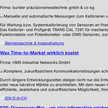
Firma: burster präzisionsmesstechnik gmbh & co kg
Für Wartung bzw. Systemkalibrierung von Sensoren an Press
Das Kalibrier- und Prüfgerät TRANS CAL 7281 für mechanisc
Funktionstests von Potentiometer- oder DMS-Sensoren, zu
Betriebstechnik & Instandhaltung
Was Time-to-Market wirklich kostet
Firma: HMS Industrial Networks GmbH
Durch längere Entwicklungszeiten steigen nicht nur die Ent
oder neue lukrative Märkte zu erschließen. Mit dem neuen
effiziente, skalierbare und zukunftssichere Möglichkeit, i
IEN D-A-CH
SPS-Diagnosepuffer - um eine Information reiche