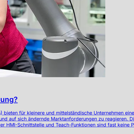
rung?
bieten für kleinere und mittelständische Unternehmen eine 
 und auf sich ändernde Marktanforderungen zu reagieren. D
ver HMI-Schnittstelle und Teach-Funktionen sind fast keine 