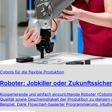
Cobots für die flexible Produktion
Roboter: Jobkiller oder Zukunftssiche
Kooperierende und einfach einzurichtende Roboter (Cobots) 
Qualität sowie Geschwindigkeit der Produktion zu steigern
Beispiel. Dank Flowchart-basierter Programmierung, intuiti